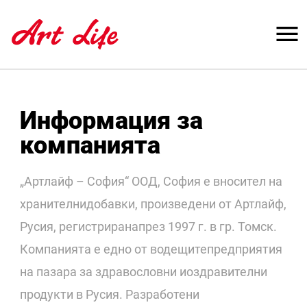
Информация за
компанията
„Артлайф – София“ ООД, София е вносител на
хранителнидобавки, произведени от Артлайф,
Русия, регистриранапрез 1997 г. в гр. Томск.
Компанията е едно от водещитепредприятия
на пазара за здравословни иоздравителни
продукти в Русия. Разработени