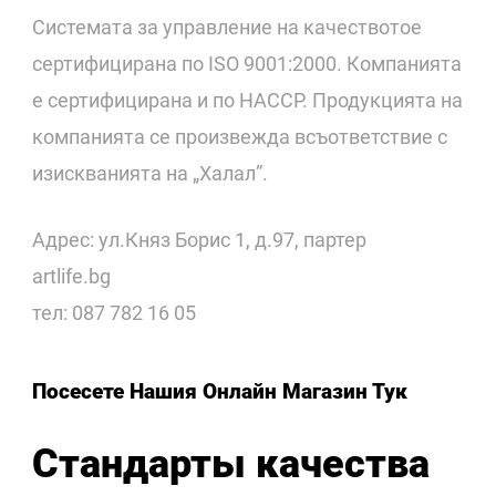
Системата за управление на качествотое
сертифицирана по ISO 9001:2000. Компанията
е сертифицирана и по НАССР. Продукцията на
компанията се произвежда всъответствие с
изискванията на „Халал”.
Адрес: ул.Княз Борис 1, д.97, партер
artlife.bg
тел: 087 782 16 05
Посесете Нашия Онлайн Магазин Тук
Стандарты качества