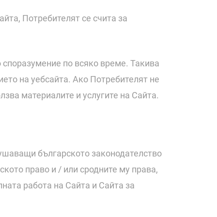
йта, Потребителят се счита за
 споразумение по всяко време. Такива
нието на уебсайта. Ако Потребителят не
лзва материалите и услугите на Сайта.
арушаващи българското законодателство
кото право и / или сродните му права,
лната работа на Сайта и Сайта за