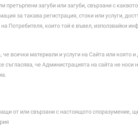
и претърпени загуби или загуби, свързани с каквото
мация за такава регистрация, стоки или услуги, дос
 на Потребителя, които той е въвел, използвайки ин
 че всички материали и услуги на Сайта или която и д
е съгласява, че Администрацията на сайта не носи н
ма.
чащи от или свързани с настоящото споразумение, щ
ария