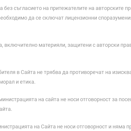
а без съгласието на притежателите на авторските п
необходимо да се сключат лицензионни споразумения
а, включително материяли, защитени с авторски прав
бителя в Сайта не трябва да противоречат на изиск
морал и етика.
дминистрацията на сайта не носи отговорност за пос
айта.
министрацията на Сайта не носи отговорност и няма 