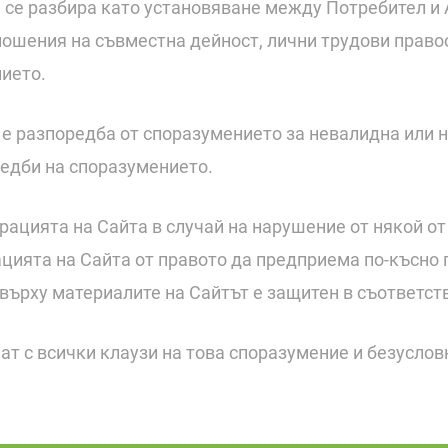
а се разбира като установяване между Потребител и
ношения на съвместна дейност, лични трудови прав
ието.
да е разпоредба от споразумението за невалидна или
редби на споразумението.
трацията на Сайта в случай на нарушение от някой о
ията на Сайта от правото да предприема по-късно 
 върху материалите на Сайтът е защитен в съответст
ат с всички клаузи на това споразумение и безуслов