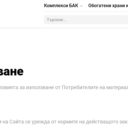
Комплекси БАК
Обогатени храни 
ване
вията за използване от Потребителите на материали
ги на Сайта се урежда от нормите на действащото за