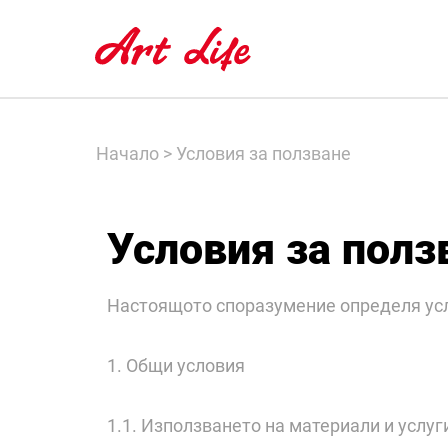
Начало
>
Условия за ползване​
Условия за полз
Настоящото споразумение определя усло
1. Общи условия
1.1. Използването на материали и услу