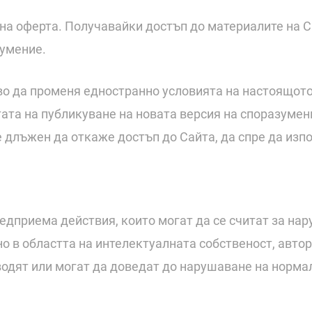
на оферта. Получавайки достъп до материалите на Са
умение.
во да променя едностранно условията на настоящото
атата на публикуване на новата версия на споразуме
е длъжен да откаже достъп до Сайта, да спре да изпо
предприема действия, които могат да се считат за н
 в областта на интелектуалната собственост, авторс
 водят или могат да доведат до нарушаване на норма