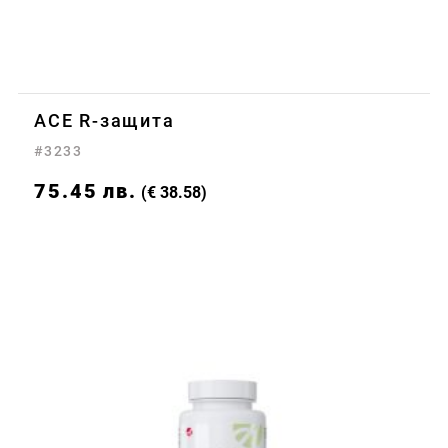
ACE R-защита
#3233
75.45
лв.
(€ 38.58)