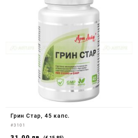
Грин Стар, 45 капс.
#3101
31.00
лв.
(€ 15.85)