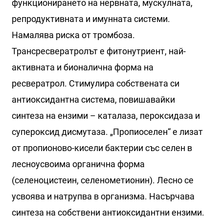
функционирането на нервната, мускулната,
репродуктивната и имунната системи.
Намалява риска от тромбоза.
Трансресвератролът е фитонутриент, най-
активната и бионалична форма на
ресвератрол. Стимулира собствената си
антиоксидантна система, повишавайки
синтеза на ензими – каталаза, пероксидаза и
супероксид дисмутаза. „Пропиоселен“ е лизат
от пропионово-кисели бактерии със селен в
лесноусвоима органична форма
(селеноцистеин, селенометионин). Лесно се
усвоява и натрупва в организма. Насърчава
синтеза на собствени антиоксидантни ензими.