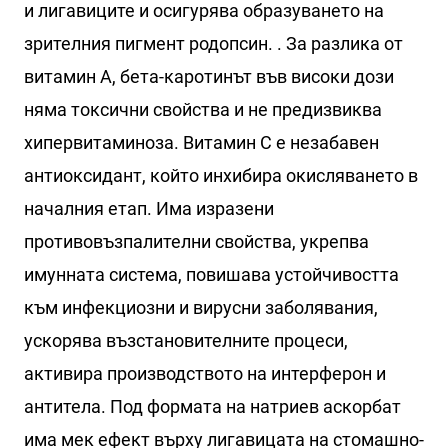
и лигавиците и осигурява образуването на
зрителния пигмент родопсин. . За разлика от
витамин А, бета-каротинът във високи дози
няма токсични свойства и не предизвиква
хипервитаминоза. Витамин С е незабавен
антиоксидант, който инхибира окисляването в
началния етап. Има изразени
противовъзпалителни свойства, укрепва
имунната система, повишава устойчивостта
към инфекциозни и вирусни заболявания,
ускорява възстановителните процеси,
активира производството на интерферон и
антитела. Под формата на натриев аскорбат
има мек ефект върху лигавицата на стомашно-