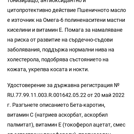
тонизиращо, антиоксидантно и
цитопротективно действие Пшеничното масло
е източник на Омега-6 полиненаситени мастни
киселини и витамин Е. Помага за намаляване
на риска от развитие на сърдечно-съдови
заболявания, поддържа нормални нива на
холестерола, подобрява състоянието на
кожата, укрепва косата и нокти.
Удостоверение за държавна регистрация №
RU.77.99.11.003.R.001642.05.22 от 20 май 2022
г. Разгънете описанието Бета-каротин,
витамин С (натриев аскорбат, аскорбил
палмитат), витамин Е (токоферол ацетат, смес