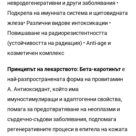
невродегенеративни и други заболявания •
Подкрепа на имунната система и щитовидната
жлеза• Различни видове интоксикации •
Повишаване на радиорезистентността
(устойчивостта на радиация) • Anti-age и
козметичен комплекс
Принципът на лекарството: Бета-каротинът
е
най-разпространената форма на провитамин
А. Антиоксидант, който има
имуностимулиращи и адаптогенни свойства,
помага за предотвратяване на неоплазми и
сърдечно-съдови заболявания, подпомага
регенеративните процеси в епитела на кожата