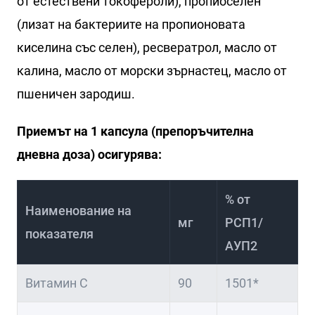
от естествени токофероли), пропиоселен
(лизат на бактериите на пропионовата
киселина със селен), ресвератрол, масло от
калина, масло от морски зърнастец, масло от
пшеничен зародиш.
Приемът на 1 капсула (препоръчителна
дневна доза) осигурява:
% от
Наименование на
мг
РСП1/
показателя
АУП2
Витамин С
90
1501*