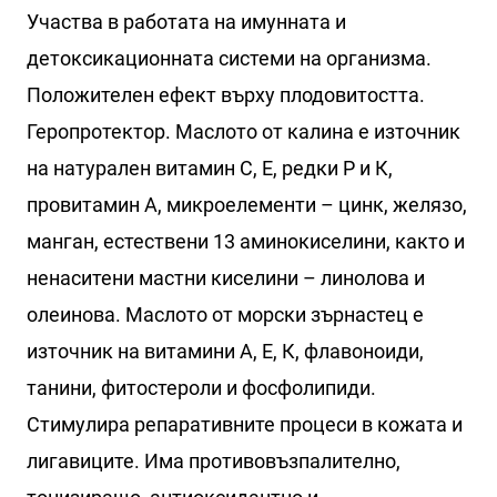
Участва в работата на имунната и
детоксикационната системи на организма.
Положителен ефект върху плодовитостта.
Геропротектор. Маслото от калина е източник
на натурален витамин С, Е, редки Р и К,
провитамин А, микроелементи – цинк, желязо,
манган, естествени 13 аминокиселини, както и
ненаситени мастни киселини – линолова и
олеинова. Маслото от морски зърнастец е
източник на витамини А, Е, К, флавоноиди,
танини, фитостероли и фосфолипиди.
Стимулира репаративните процеси в кожата и
лигавиците. Има противовъзпалително,