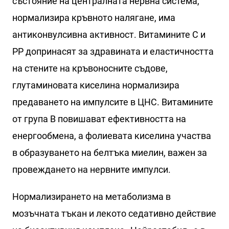
състояние на централната нервна система,
нормализира кръвното налягане, има
антиконвулсивна активност. Витамините С и
РР допринасят за здравината и еластичността
на стените на кръвоносните съдове,
глутаминовата киселина нормализира
предаването на импулсите в ЦНС. Витамините
от група В повишават ефективността на
енергообмена, а фолиевата киселина участва
в образуването на белтъка миелин, важен за
провеждането на нервните импулси.
Нормализирането на метаболизма в
мозъчната тъкан и лекото седативно действие