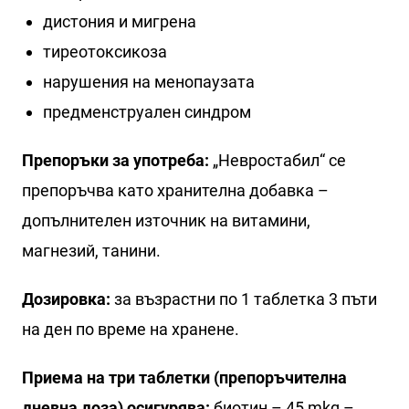
дистония и мигрена
тиреотоксикоза
нарушения на менопаузата
предменструален синдром
Препоръки за употреба:
„Невростабил“ се
препоръчва като хранителна добавка –
допълнителен източник на витамини,
магнезий, танини.
Дозировка:
за възрастни по 1 таблетка 3 пъти
на ден по време на хранене.
Приема на три таблетки (препоръчителна
дневна доза) осигурява:
биотин – 45 mkg –