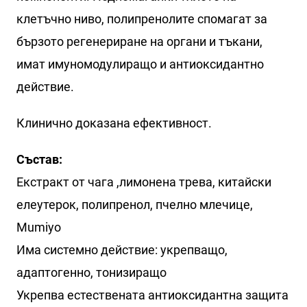
клетъчно ниво, полипренолите спомагат за
бързото регенериране на органи и тъкани,
имат имуномодулиращо и антиоксидантно
действие.
Клинично доказана ефективност.
Състав:
Екстракт от чага ,лимонена трева, китайски
елеутерок, полипренол, пчелно млечице,
Mumiyo
Има системно действие: укрепващо,
адаптогенно, тонизиращо
Укрепва естествената антиоксидантна защита