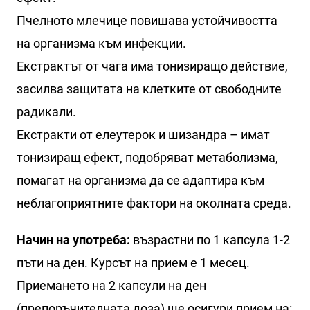
Пчелното млечице повишава устойчивостта
на организма към инфекции.
Екстрактът от чага има тонизиращо действие,
засилва защитата на клетките от свободните
радикали.
Екстракти от елеутерок и шизандра – имат
тонизиращ ефект, подобряват метаболизма,
помагат на организма да се адаптира към
неблагоприятните фактори на околната среда.
Начин на употреба:
възрастни по 1 капсула 1-2
пъти на ден. Курсът на прием е 1 месец.
Приемането на 2 капсули на ден
(препоръчителната доза) ще осигури прием на: