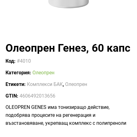
Олеопрен Генез, 60 капс
Код:
#4010
Категория:
Олеопрен
Етикети:
Комплекси БАК
,
Олеопрен
GTIN:
4606492013656
OLEOPREN GENES има тонизиращо действие,
подобрява процесите на регенерация и
възстановяване, укрепващ комплекс с полипреноли