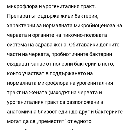
микрофлора и урогениталния тракт.
Препаратът съдържа живи бактерии,
характерни за нормалната микробиоценоза на
червата и органите на пикочно-половата
система на здрава жена. Обитавайки долните
части на червата, пробиотичните бактерии
създават запас от полезни бактерии в него,
които участват в поддържането на
нормалната микрофлора на урогениталния
тракт на жената (изходът на червата и
урогениталния тракт са разположени в
анатомична близост един до друг и бактериите
могат да се „преместят“ от едното