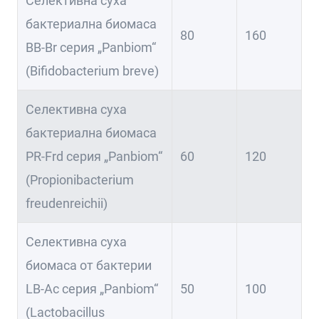
Селективна суха
бактериална биомаса
80
160
BB-Br серия „Panbiom“
(Bifidobacterium breve)
Селективна суха
бактериална биомаса
PR-Frd серия „Panbiom“
60
120
(Propionibacterium
freudenreichii)
Селективна суха
биомаса от бактерии
LB-Ac серия „Panbiom“
50
100
(Lactobacillus