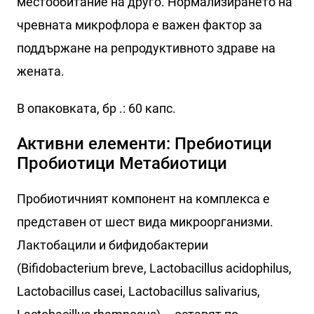
местообитание на друго. Нормализирането на
чревната микрофлора е важен фактор за
поддържане на репродуктивното здраве на
жената.
В опаковката, бр .: 60 капс.
Активни елементи: Пребиотици
Пробиотици Метабиотици
Пробиотичният компонент на комплекса е
представен от шест вида микроорганизми.
Лактобацили и бифидобактерии
(Bifidobacterium breve, Lactobacillus acidophilus,
Lactobacillus casei, Lactobacillus salivarius,