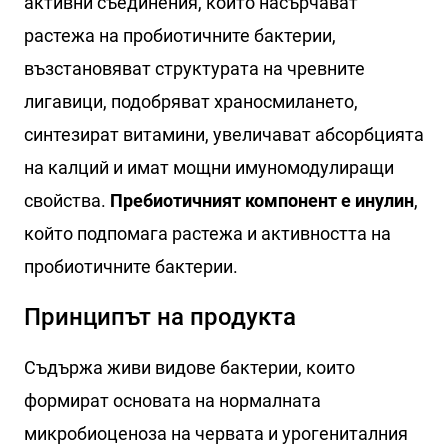
активни съединения, които насърчават
растежа на пробиотичните бактерии,
възстановяват структурата на чревните
лигавици, подобряват храносмилането,
синтезират витамини, увеличават абсорбцията
на калций и имат мощни имуномодулиращи
свойства.
Пребиотичният компонент е инулин
,
който подпомага растежа и активността на
пробиотичните бактерии.
Принципът на продукта
Съдържа живи видове бактерии, които
формират основата на нормалната
микробиоценоза на червата и урогениталния