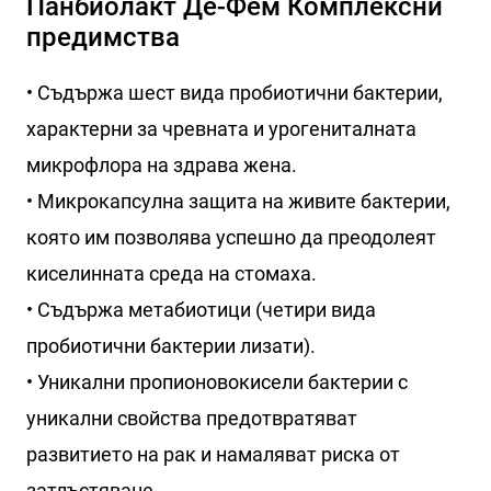
Панбиолакт Де-Фем Комплексни
предимства
• Съдържа шест вида пробиотични бактерии,
характерни за чревната и урогениталната
микрофлора на здрава жена.
• Микрокапсулна защита на живите бактерии,
която им позволява успешно да преодолеят
киселинната среда на стомаха.
• Съдържа метабиотици (четири вида
пробиотични бактерии лизати).
• Уникални пропионовокисели бактерии с
уникални свойства предотвратяват
развитието на рак и намаляват риска от
затлъстяване.