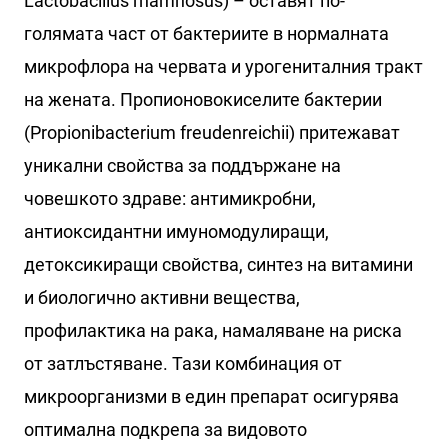
Lactobacillus rhamnosus) – оставят по-
голямата част от бактериите в нормалната
микрофлора на червата и урогениталния тракт
на жената. Пропионовокиселите бактерии
(Propionibacterium freudenreichii) притежават
уникални свойства за поддържане на
човешкото здраве: антимикробни,
антиоксидантни имуномодулиращи,
детоксикиращи свойства, синтез на витамини
и биологично активни вещества,
профилактика на рака, намаляване на риска
от затлъстяване. Тази комбинация от
микроорганизми в един препарат осигурява
оптимална подкрепа за видовото