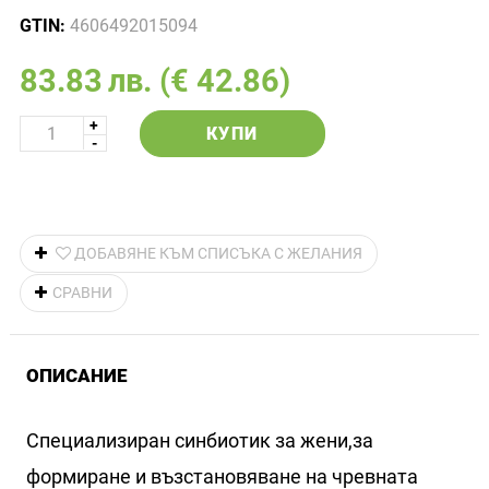
GTIN:
4606492015094
83.83
лв.
(€ 42.86)
КУПИ
ДОБАВЯНЕ КЪМ СПИСЪКА С ЖЕЛАНИЯ
СРАВНИ
ОПИСАНИЕ
Специализиран синбиотик за жени,за
формиране и възстановяване на чревната