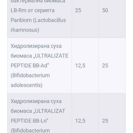
бактериална биомаса
LB-Rm от серията
25
50
Panbiom (Lactobacillus
rhamnosus)
Хидролизирана суха
биомаса „ULTRALIZATE
PEPTIDE BB-Ad“
12,5
25
(Bifidobacterium
adolescentis)
Хидролизирана суха
биомаса „ULTRALIZAT
PEPTIDE BB-Ln“
12,5
25
(Bifidobacterium