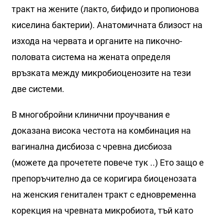
тракт на жените (лакто, бифидо и пропионова
киселина бактерии). Анатомичната близост на
изхода на червата и органите на пикочно-
половата система на жената определя
връзката между микробиоценозите на тези
две системи.
В многобройни клинични проучвания е
доказана висока честота на комбинация на
вагинална дисбиоза с чревна дисбиоза
(можете да прочетете повече тук ..) Ето защо е
препоръчително да се коригира биоценозата
на женския генитален тракт с едновременна
корекция на чревната микробиота, тъй като