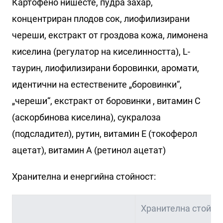
Картофено нишесте, пудра захар,
концентриран плодов сок, лиофилизирани
череши, екстракт от гроздова кожа, лимонена
киселина (регулатор на киселинността), L-
таурин, лиофилизирани боровинки, аромати,
идентични на естествените „боровинки“,
„череши“, екстракт от боровинки , витамин С
(аскорбинова киселина), сукралоза
(подсладител), рутин, витамин Е (токоферол
ацетат), витамин А (ретинол ацетат)
Хранителна и енергийна стойност:
Хранителна стойнос