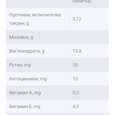
напитка:
Протеини, включително
0,12
такрин, g
Мазнини, g
Въглехидрати, g
13.8
Рутин, mg
10
Антоцианини, mg
10
Витамин А, mg
0,3
Витамин Е, mg
4,5