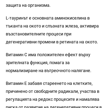
защита на организма.
L-тауринът е основната аминокиселина в
тъканта на окото и слъзната жлеза, активира
възстановителните процеси при
дегенеративни промени в ретината на окото.
Витамин С има положителен ефект върху
зрителната функция, помага за
нормализиране на вътреочното налягане.
Витамин Е забавя стареенето на клетките,
причинено от свободните радикали, участва в
регулацията на редокс процесите и намалява
риска от развитие на дегенеративни процеси в