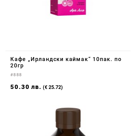
Кафе „Ирландски каймак“ 10пак. по
20гр
#888
50.30
лв.
(€ 25.72)