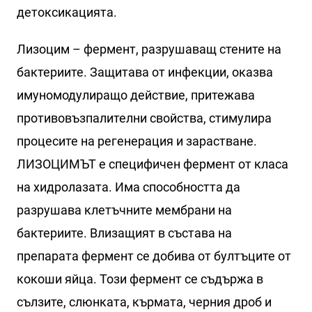
детоксикацията.
Лизоцим – фермент, разрушаващ стените на
бактериите. Защитава от инфекции, оказва
имуномодулиращо действие, притежава
противовъзпалителни свойства, стимулира
процесите на регенерация и зарастване.
ЛИЗОЦИМЪТ е специфичен фермент от класа
на хидролазата. Има способността да
разрушава клетъчните мембрани на
бактериите. Влизащият в състава на
препарата фермент се добива от бултъците от
кокоши яйца. Този фермент се съдържа в
сълзите, слюнката, кърмата, черния дроб и