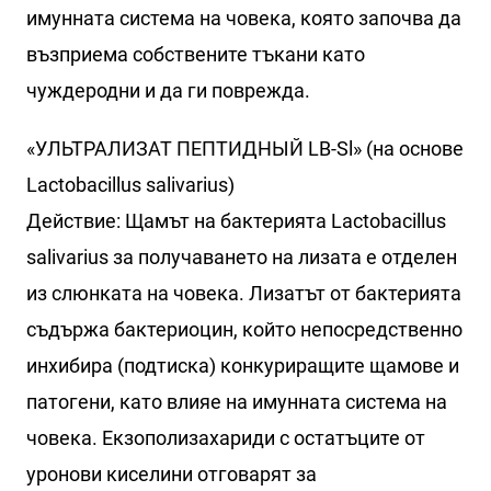
имунната система на човека, която започва да
възприема собствените тъкани като
чуждеродни и да ги поврежда.
«УЛЬТРАЛИЗАТ ПЕПТИДНЫЙ LB-Sl» (на основе
Lactobacillus salivarius)
Действие: Щамът на бактерията Lactobacillus
salivarius за получаването на лизата е отделен
из слюнката на човека. Лизатът от бактерията
съдържа бактериоцин, който непосредственно
инхибира (подтиска) конкуриращите щамове и
патогени, като влияе на имунната система на
човека. Екзополизахариди с остатъците от
уронови киселини отговарят за