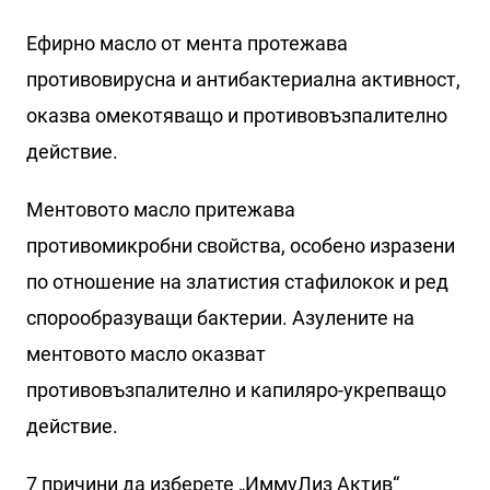
Ефирно масло от мента протежава
противовирусна и антибактериална активност,
оказва омекотяващо и противовъзпалително
действие.
Ментовото масло притежава
противомикробни свойства, особено изразени
по отношение на златистия стафилокок и ред
спорообразуващи бактерии. Азулените на
ментовото масло оказват
противовъзпалително и капиляро-укрепващо
действие.
7 причини да изберете „ИммуЛиз Актив“