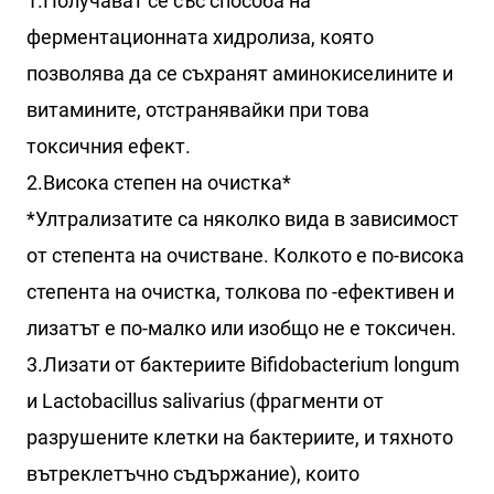
1.Получават се със способа на
ферментационната хидролиза, която
позволява да се съхранят аминокиселините и
витамините, отстранявайки при това
токсичния ефект.
2.Висока степен на очистка*
*Ултрализатите са няколко вида в зависимост
от степента на очистване. Колкото е по-висока
степента на очистка, толкова по -ефективен и
лизатът е по-малко или изобщо не е токсичен.
3.Лизати от бактериите Bifidobacterium longum
и Lactobacillus salivarius (фрагменти от
разрушените клетки на бактериите, и тяхното
вътреклетъчно съдържание), които