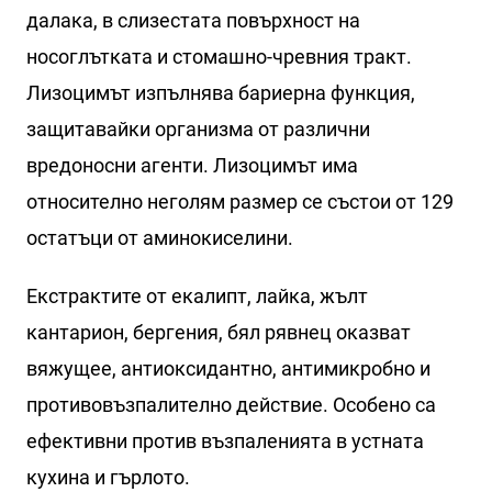
далака, в слизестата повърхност на
носоглътката и стомашно-чревния тракт.
Лизоцимът изпълнява бариерна функция,
защитавайки организма от различни
вредоносни агенти. Лизоцимът има
относително неголям размер се състои от 129
остатъци от аминокиселини.
Екстрактите от екалипт, лайка, жълт
кантарион, бергения, бял рявнец оказват
вяжущее, антиоксидантно, антимикробно и
противовъзпалително действие. Особено са
ефективни против възпаленията в устната
кухина и гърлото.