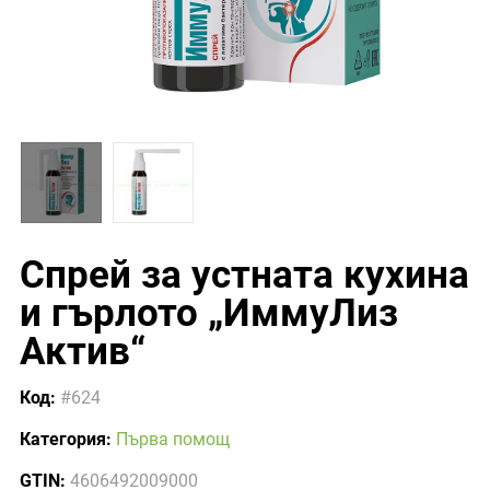
Спрей за устната кухина
и гърлото „ИммуЛиз
Актив“
Код:
#624
Категория:
Първа помощ
GTIN:
4606492009000