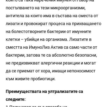
постъпването на тези микроорганизми,
антитела за които има в състава на сместа от
лизати и провокират процеса на прихващането
на болестотворните бактерии от имунните
клетки – убийци на организма. Лизатите в
сместта на ИмуноЛиз Актив са само части от
бактерии, затова те са абсолютно безопасни,
не предизвикват алергични реакции и могат
да се приемат от хора, имащи непоносимост
към живите пробиотици.
Преимуществата на ултрализатите са
следните: