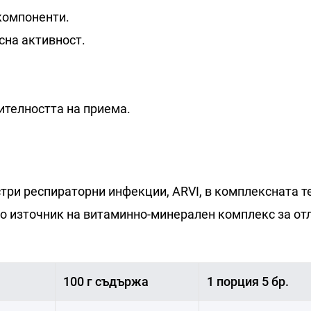
компоненти.
сна активност.
ителността на приема.
стри респираторни инфекции, ARVI, в комплексната 
то източник на витаминно-минерален комплекс за от
100 г съдържа
1 порция 5 бр.