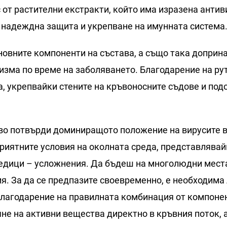
от растителни екстракти, който има изразена антив
 надеждна защита и укрепване на имунната система
новните компоненти на състава, а също така доприн
изма по време на заболяването. Благодарение на ру
а, укрепвайки стените на кръвоносните съдове и по
ово потвърди доминиращото положение на вирусите в
приятните условия на околната среда, представлява
ледици – усложнения. Да бъдеш на многолюдни места
я. За да се предпазите своевременно, е необходима 
 Благодарение на правилната комбинация от компонен
яне на активни вещества директно в кръвния поток, 