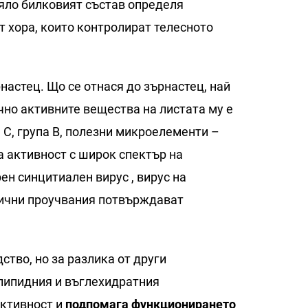
цяло билковият състав определя
от хора, които контролират телесното
настец. Що се отнася до зърнастец, най
ично активните вещества на листата му е
 С, група В, полезни микроелементи –
а активност с широк спектър на
рен синцитиален вирус , вирус на
нични проучвания потвърждават
ство, но за разлика от други
 липидния и въглехидратния
активност и
подпомага функционирането