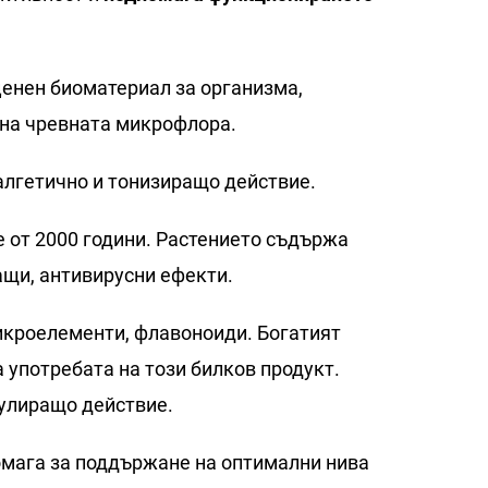
ценен биоматериал за организма,
 на чревната микрофлора.
алгетично и тонизиращо действие.
е от 2000 години. Растението съдържа
ащи, антивирусни ефекти.
 микроелементи, флавоноиди. Богатият
 употребата на този билков продукт.
улиращо действие.
омага за поддържане на оптимални нива