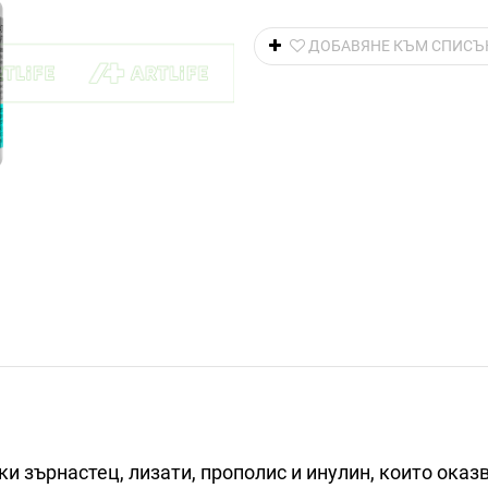
ДОБАВЯНЕ КЪМ СПИСЪ
ски зърнастец, лизати, прополис и инулин, които ока