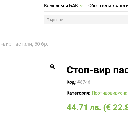
Комплекси БАК
Обогатени храни 
-вир пастили, 50 бр.
Стоп-вир пас
🔍
Код:
#8746
Категория:
Противовирусна
44.71
лв.
(€ 22.