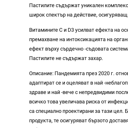
Пастилите съдържат уникален комплекс 
широк спектър на действие, осигуряващ
Витамините С и D3 усилват ефекта на ос
премахване на интоксикацията на орган
ефект върху сърдечно -съдовата систем
Пастилите не съдържат захар.
Описание: Пандемията през 2020 г. отн
адаптират се и оцеляват в най -неблаго
здраве и най -вече с непредвидими пос
всичко това увеличава риска от инфекци
са специално проектирани за тази цел.
продукта, те осигуряват бързото достав