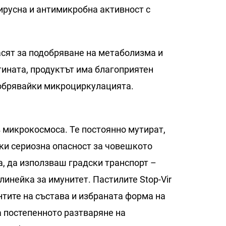
ирусна и антимикробна активност с
.
асят за подобряване на метаболизма и
тината, продуктът има благоприятен
добрявайки микроциркулацията.
 микрокосмоса. Те постоянно мутират,
йки сериозна опасност за човешкото
, да използваш градски транспорт –
линейка за имунитет. Пастилите Stop-Vir
тите на състава и избраната форма на
а постепенното разтваряне на