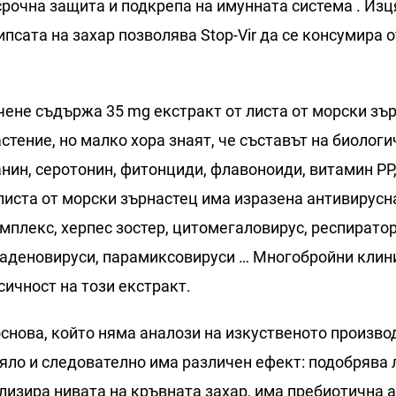
срочна защита и подкрепа на имунната система . Из
псата на захар позволява Stop-Vir да се консумира 
чене съдържа 35 mg екстракт от листа от морски зър
стение, но малко хора знаят, че съставът на биолог
анин, серотонин, фитонциди, флавоноиди, витамин РР,
т листа от морски зърнастец има изразена антивирусн
симплекс, херпес зостер, цитомегаловирус, респирато
 аденовируси, парамиксовируси … Многобройни кли
сичност на този екстракт.
снова, който няма аналози на изкуственото производ
тяло и следователно има различен ефект: подобрява
лизира нивата на кръвната захар, има пребиотична 