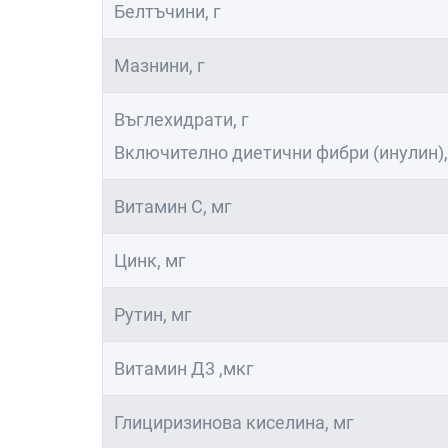
Белтъчини, г
Мазнини, г
Въглехидрати, г
Включително диетични фибри (инулин),
Витамин С, мг
Цинк, мг
Рутин, мг
Витамин Д3 ,мкг
Глициризинова киселина, мг