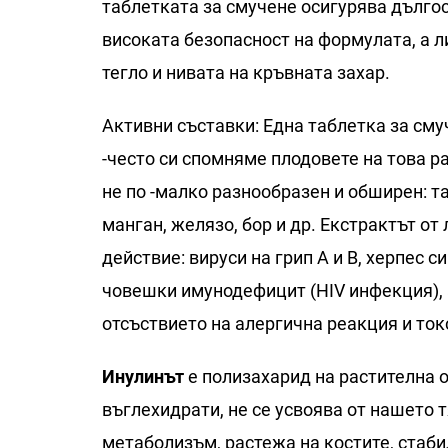
таблетката за смучене осигурява дълго
високата безопасност на формулата, а ли
тегло и нивата на кръвната захар.
Активни съставки: Една таблетка за сму
-често си спомняме плодовете на това ра
не по -малко разнообразен и обширен: т
манган, желязо, бор и др. Екстрактът о
действие: вируси на грип А и В, херпес 
човешки имунодефицит (HIV инфекция),
отсъствието на алергична реакция и ток
Инулинът
е полизахарид на растителна о
въглехидрати, не се усвоява от нашето 
метаболизъм, растежа на костите, стаби