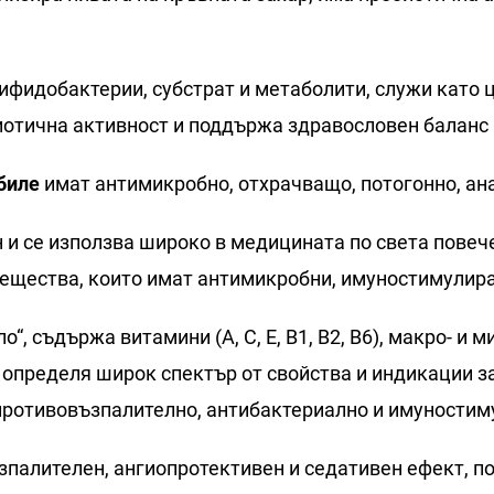
ифидобактерии, субстрат и метаболити, служи като 
иотична активност и поддържа здравословен баланс
биле
имат антимикробно, отхрачващо, потогонно, ан
 и се използва широко в медицината по света повеч
вещества, които имат антимикробни, имуностимулир
о“, съдържа витамини (А, С, Е, В1, В2, В6), макро- и
определя широк спектър от свойства и индикации за
противовъзпалително, антибактериално и имуностим
палителен, ангиопротективен и седативен ефект, п