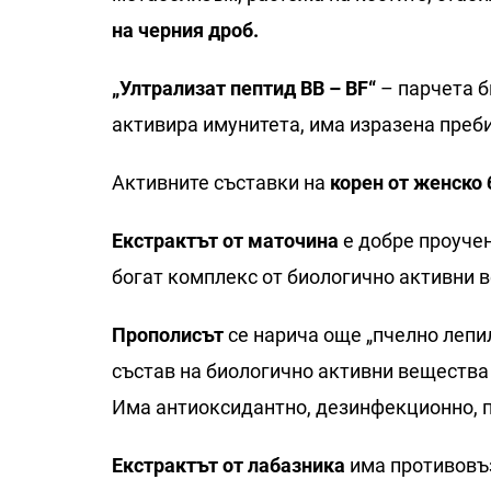
на черния дроб.
„Ултрализат пептид BB – BF“
– парчета б
активира имунитета, има изразена преб
Активните съставки на
корен от женско 
Екстрактът от маточина
е добре проучен
богат комплекс от биологично активни 
Прополисът
се нарича още „пчелно лепил
състав на биологично активни вещества 
Има антиоксидантно, дезинфекционно, 
Екстрактът от лабазника
има противовъз