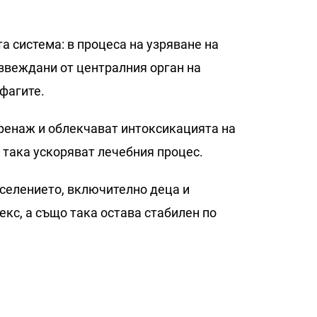
а система: в процеса на узряване на
звеждани от централния орган на
фагите.
ренаж и облекчават интоксикацията на
 така ускоряват лечебния процес.
аселението, включително деца и
кс, а също така остава стабилен по