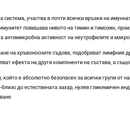
а система, участва в почти всички връзки на имуннат
имунитет повишава нивото на тимин и тимозин, прои
а антимикробна активност на неутрофилите и макро
ане на кръвоносните съдове, подобряват лимфния д
лват ефекта на други компоненти на състава, а също
 който е абсолютно безопасен за всички групи от н
близо до естествената захар, нулев гликемичен инде
ване.