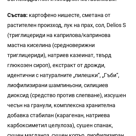
Състав:
картофено нишесте, сметана от
растителен произход, лук на прах, сол, Delios S
(триглицериди на каприлова/капринова
мастна киселина (средноверижни
триглицериди), натриев казеинат, твърд
глюкозен сироп), екстракт от дрожди,
идентични с натуралните „пилешки“, „Гъби“,
лиофилизирани шампиньони, силициев
диоксид (средство против слепване), изсушен
чесън на гранули, комплексна хранителна
добавка стабилан (карагенан, натриева
карбоксиметил целулоза), сушен спанак,
сушен магданоз, сушен копър, лиофилизиран