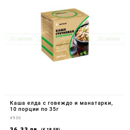
Каша елда с говеждо и манатарки,
10 порции по 35г
#930
36.33
лв.
(€ 18.58)