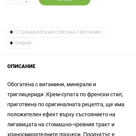
ДОБАВЯНЕ КЪМ СПИСЪКА С ЖЕЛАНИЯ
СРАВНИ
ОПИСАНИЕ
Обогатена с витамини, минерали и
триглицериди .Крем-супата по френски стил,
приготвена по оригиналната рецепта, ще има
положителен ефект върху състоянието на
лигавицата на стомашно-чревния тракт и
храносмилателните процеси. Продуктът е