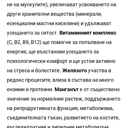
не на мускулите), увеличават усвояването на
други хранителни вещества (минерали,
есенциални мастни киселини) и удължават
усещането за ситост.
Витаминният комплекс
(C, B2, B9, B12) ще помогне за попълване на
енергия, ще възстанови усещането за
психологически комфорт и ще устои активно
на стреса и болестите.
Желязото
участва в
редокс процесите, влиза в състава на много
ензими и протеини.
Манганът
е от съществено
значение за нормалния растеж, поддържането
на репродуктивната функция, метаболизма,
съединителната тъкан, развитието на костите,
въглехидратния и липидния метаболизъм.