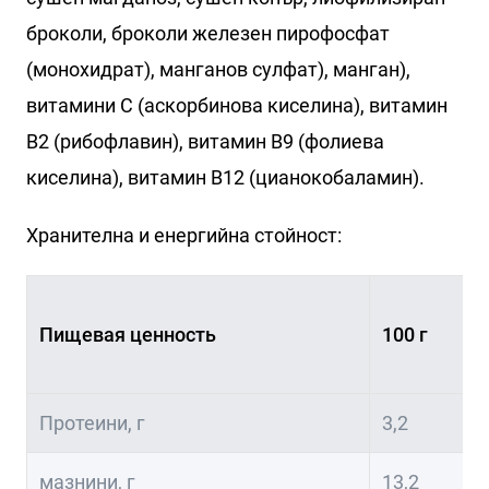
броколи, броколи железен пирофосфат
(монохидрат), манганов сулфат), манган),
витамини С (аскорбинова киселина), витамин
В2 (рибофлавин), витамин В9 (фолиева
киселина), витамин В12 (цианокобаламин).
Хранителна и енергийна стойност:
Пищевая ценность
100 г
Протеини, г
3,2
мазнини, г
13,2