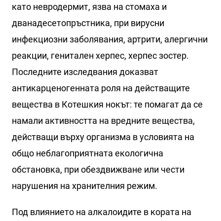
като невродермит, язва на стомаха и
дванадесетопръстника, при вирусни
инфекциозни заболявания, артрити, алергични
реакции, генитален херпес, херпес зостер.
Последните изследвания доказват
антикарценогенната роля на действащите
вещества в Котешкия нокът: те помагат да се
намали активността на вредните вещества,
действащи върху организма в условията на
общо неблагоприятната екологична
обстановка, при обездвижване или чести
нарушения на хранителния режим.
Под влиянието на алкалоидите в кората на