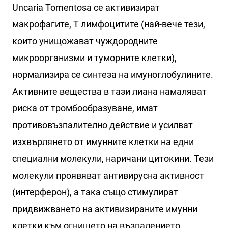
Uncaria Tomentosa се активизират
макрофагите, Т лимфоцитите (най-вече тези,
които унищожават чуждородните
микроорганизми и туморните клетки),
нормализира се синтеза на имуноглобулините.
Активните вещества в тази лиана намаляват
риска от тромбообразуване, имат
противовъзпалително действие и усилват
изхвърлянето от имунните клетки на едни
специални молекули, наричани цитокини. Тези
молекули проявяват антивирусна активност
(интерферон), а така също стимулират
придвижването на активизираните имунни
клетки към огнището на възпалението.