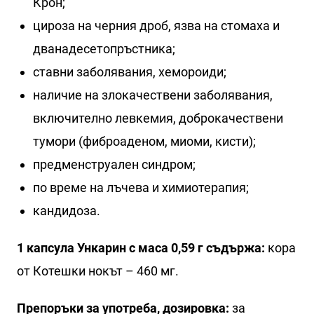
Крон;
цироза на черния дроб, язва на стомаха и
дванадесетопръстника;
ставни заболявания, хемороиди;
наличие на злокачествени заболявания,
включително левкемия, доброкачествени
тумори (фиброаденом, миоми, кисти);
предменструален синдром;
по време на лъчева и химиотерапия;
кандидоза.
1 капсула Ункарин с маса 0,59 г съдържа:
кора
от Котешки нокът – 460 мг.
Препоръки за употреба, дозировка:
за