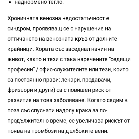
наднормено тегло.
Хроничната венозна недостатъчност е
синдром, проявяващ се с нарушение на
оттичането на венозната кръв от долните
крайници. Хората със заседнал начин на
живот, както и тези с така наречените “седящи
професии” / офис-служителите или тези, които
са постоянно прави: лекари, продавачи,
фризьори и други) са с повишен риск от
развитие на това заболяване. Когато седим в
поза със спуснати надолу крака за по-
продължително време, се увеличава рискът от
поява на тромбози на дълбоките вени.