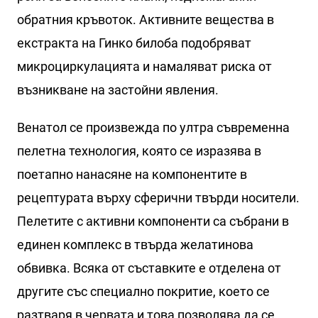
обратния кръвоток. Активните вещества в
екстракта на Гинко билоба подобряват
микроциркулацията и намаляват риска от
възникване на застойни явления.
Венатол се произвежда по ултра съвременна
пелетна технология, която се изразява в
поетапно нанасяне на компонентите в
рецептурата върху сферични твърди носители.
Пелетите с активни компоненти са събрани в
единен комплекс в твърда желатинова
обвивка. Всяка от съставките е отделена от
другите със специално покритие, което се
разтваря в червата и това позволява да се