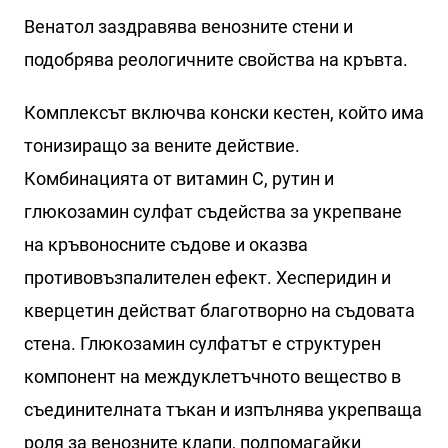
Венатол заздравява венозните стени и
подобрява реологичните свойства на кръвта.
Комплексът включва конски кестен, който има
тонизиращо за вените действие.
Комбинацията от витамин С, рутин и
глюкозамин сулфат съдейства за укрепване
на кръвоносните съдове и оказва
противовъзпалителен ефект. Хесперидин и
кверцетин действат благотворно на съдовата
стена. Глюкозамин сулфатът е структурен
компонент на междуклетъчното вещество в
съединителната тъкан и изпълнява укрепваща
роля за венозните клапи, подпомагайки