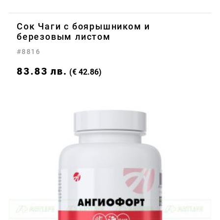
Сок Чаги с боярышником и
березовым листом
#8816
83.83
лв.
(€ 42.86)