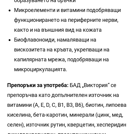
образуването на бръчки
Микроелементи и витамини подобряващи
функционирането на периферните нерви,
както и на външния вид на кожата
Биофлавоноиди, намаляващи на
вискозитета на кръвта, укрепващи на
капилярната мрежа, подобряващи на
микроциркулацията.
Препоръки за употреба:
БАД „Виктория“ се
препоръчва като допълнителен източник на
витамини (A, E, D, C, B1, B3, B6), биотин, липоева
киселина, бета-каротин, минерали (цинк, мед,
селен), източник рутин, кверцетин, хесперидин