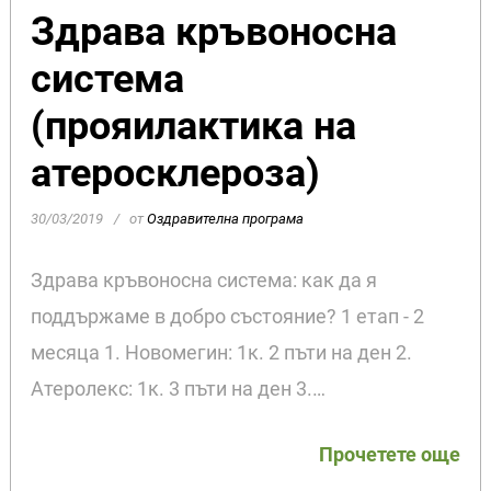
Здрава кръвоносна
система
(прояилактика на
атеросклероза)
30/03/2019
от
Оздравителна програма
Здрава кръвоносна система: как да я
поддържаме в добро състояние? 1 етап - 2
месяца 1. Новомегин: 1к. 2 пъти на ден 2.
Атеролекс: 1к. 3 пъти на ден 3.…
Прочетете още