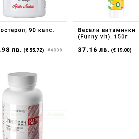
остерол, 90 капс.
Весели витаминки
(Funny vit), 150г
.98
лв.
37.16
лв.
(€ 55.72)
(€ 19.00)
#4008