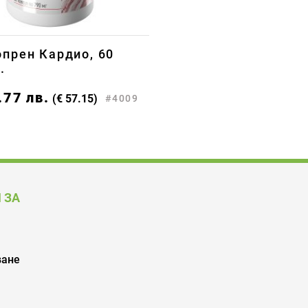
прен Кардио, 60
.
.77
лв.
(€ 57.15)
#4009
 ЗА
ване