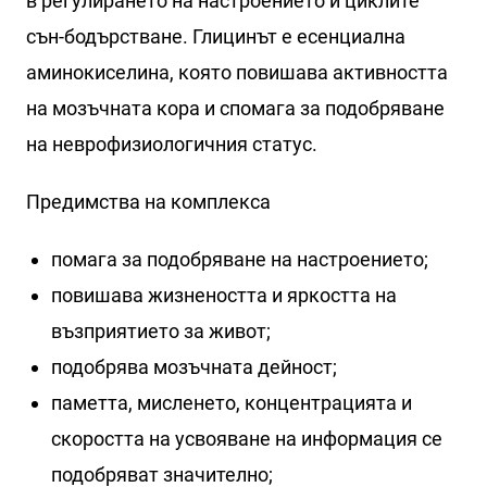
в регулирането на настроението и циклите
сън-бодърстване. Глицинът е есенциална
аминокиселина, която повишава активността
на мозъчната кора и спомага за подобряване
на неврофизиологичния статус.
Предимства на комплекса
помага за подобряване на настроението;
повишава жизнеността и яркостта на
възприятието за живот;
подобрява мозъчната дейност;
паметта, мисленето, концентрацията и
скоростта на усвояване на информация се
подобряват значително;