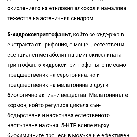
окислението на етиловия алкохол и намалява
тежестта на астеничния синдром.
5-хидрокситриптофанът,
който се съдържа в
екстракта от Грифония, е мощен, естествен и
есенциален метаболит на аминокиселината
триптофан. 5-хидрокситриптофанът е не само
предшественик на серотонина, но и
предшественик на мелатонина и други
биологично активни вещества. Мелатонинът е
хормон, който регулира цикъла сън-
бодърстване и насърчава естественото
настъпване на съня. 5-HTP влияе върху
биохимичните процеси в мозъка и е ефективен