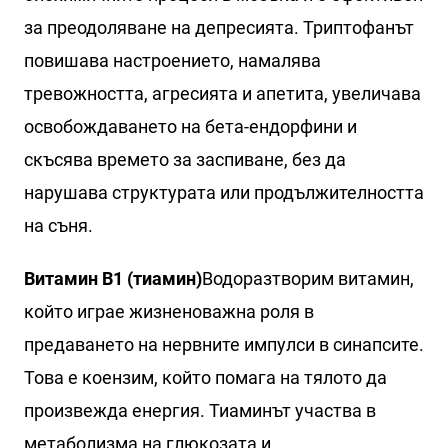
за преодоляване на депресията. Триптофанът
повишава настроението, намалява
тревожността, агресията и апетита, увеличава
освобождаването на бета-ендорфини и
скъсява времето за заспиване, без да
нарушава структурата или продължителността
на съня.
Витамин B1 (тиамин)
Водоразтворим витамин,
който играе жизненоважна роля в
предаването на нервните импулси в синапсите.
Това е коензим, който помага на тялото да
произвежда енергия. Тиаминът участва в
метаболизма на глюкозата и