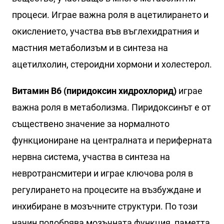
процеси. Играе важна роля в ацетилирането и
окислението, участва във въглехидратния и
мастния метаболизъм и в синтеза на
ацетилхолин, стероидни хормони и холестерол.
Витамин B6 (пиридоксин хидрохлорид)
играе
важна роля в метаболизма. Пиридоксинът е от
съществено значение за нормалното
функциониране на централната и периферната
нервна система, участва в синтеза на
невротрансмитери и играе ключова роля в
регулирането на процесите на възбуждане и
инхибиране в мозъчните структури. По този
начин подобрява мозъчната функция, паметта