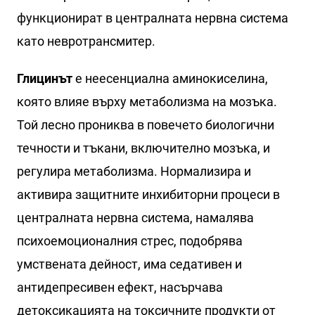
функционират в централната нервна система
като невротрансмитер.
Глицинът
е неесенциална аминокиселина,
която влияе върху метаболизма на мозъка.
Той лесно прониква в повечето биологични
течности и тъкани, включително мозъка, и
регулира метаболизма. Нормализира и
активира защитните инхибиторни процеси в
централната нервна система, намалява
психоемоционалния стрес, подобрява
умствената дейност, има седативен и
антидепресивен ефект, насърчава
детоксикацията на токсичните продукти от