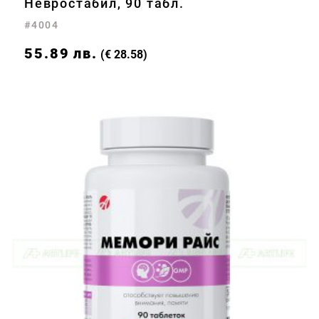
Невростабил, 90 табл.
#4004
55.89
лв.
(€ 28.58)