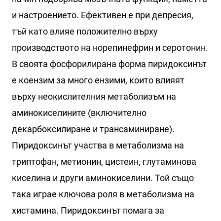
и настроението. Ефективен е при депресия,
тъй като влияе положително върху
производството на норепинефрин и серотонин.
В своята фосфорилирана форма пиридоксинът
е коензим за много ензими, които влияят
върху неокислителния метаболизъм на
аминокиселините (включително
декарбоксилиране и трансаминиране).
Пиридоксинът участва в метаболизма на
триптофан, метионин, цистеин, глутаминова
киселина и други аминокиселини. Той също
така играе ключова роля в метаболизма на
хистамина. Пиридоксинът помага за