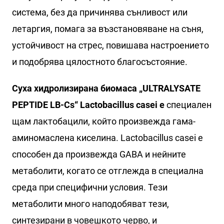
система, без да причинява сънливост или
летаргия, помага за възстановяване на съня,
устойчивост на стрес, повишава настроението
и подобрява цялостното благосъстояние.
Суха хидролизирана биомаса „ULTRALYSATE
PEPTIDE LB-Cs“ Lactobacillus casei е
специален
щам лактобацили, който произвежда гама-
аминомаслена киселина. Lactobacillus casei е
способен да произвежда GABA и нейните
метаболити, когато се отглежда в специална
среда при специфични условия. Тези
метаболити много наподобяват тези,
синтезирани в човешкото черво, и