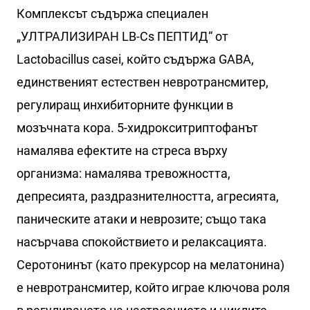
Комплексът съдържа специален
„УЛТРАЛИЗИРАН LB-Cs ПЕПТИД“ от
Lactobacillus casei, който съдържа GABA,
единственият естествен невротрансмитер,
регулиращ инхибиторните функции в
мозъчната кора. 5-хидрокситриптофанът
намалява ефектите на стреса върху
организма: намалява тревожността,
депресията, раздразнителността, агресията,
паническите атаки и неврозите; също така
насърчава спокойствието и релаксацията.
Серотонинът (като прекурсор на мелатонина)
е невротрансмитер, който играе ключова роля