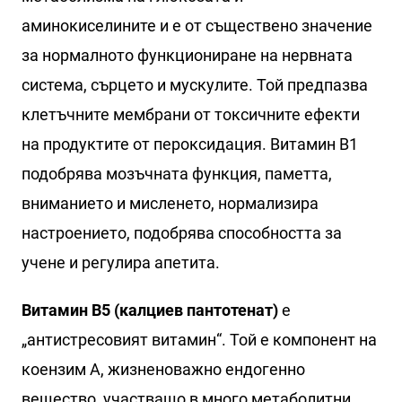
аминокиселините и е от съществено значение
за нормалното функциониране на нервната
система, сърцето и мускулите. Той предпазва
клетъчните мембрани от токсичните ефекти
на продуктите от пероксидация. Витамин B1
подобрява мозъчната функция, паметта,
вниманието и мисленето, нормализира
настроението, подобрява способността за
учене и регулира апетита.
Витамин B5 (калциев пантотенат)
е
„антистресовият витамин“. Той е компонент на
коензим А, жизненоважно ендогенно
вещество, участващо в много метаболитни