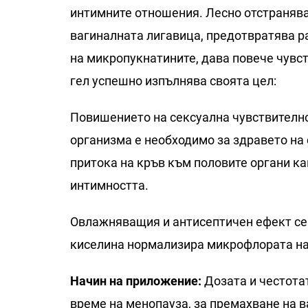
интимните отношения. Лесно отстранява
вагиналната лигавица, предотвратява р
на микропукнатините, дава повече чувст
гел успешно изпълнява своята цел:
Повишението на сексуална чувствително
организма е необходимо за здравето на 
притока на кръв към половите органи ка
интимността.
Овлажняващия и антисептичен ефект се 
киселина нормализира микрофлората на 
Начин на приложение:
Дозата и честотат
време на менопауза, за премахване на в