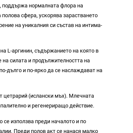
т, поддържа нормалната флора на
 полова сфера, ускорява зарастването
ение на уникалния си състав на интима-
а L-аргинин, съдържанието на която в
е на силата и продължителността на
по-дълго и по-ярко да се наслаждават на
т цетрарий (ислански мъх). Млечната
зпалително и регенериращо действие.
 се използва преди началото и по
алии. Преди полов акт се нанася малко