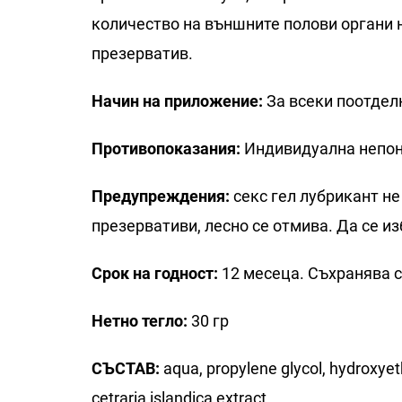
количество на външните полови органи н
презерватив.
Начин на приложение:
За всеки поотдел
Противопоказания:
Индивидуална непоно
Предупреждения:
секс гел лубрикант не
презервативи, лесно се отмива. Да се из
Срок на годност:
12 месеца. Съхранява се
Нетно тегло:
30 гр
CЪСТАВ:
aqua, propylene glycol, hydroxyeth
cetraria islandica extract.