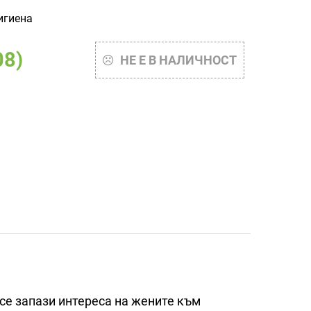
игиена
08)
НЕ Е В НАЛИЧНОСТ
 се запази интереса на жените към