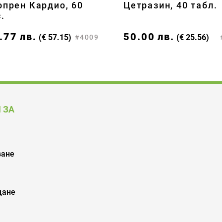
опрен Кардио, 60
Цетразин, 40 табл.
.
.77
лв.
50.00
лв.
(€ 57.15)
(€ 25.56)
#4009
 ЗА
ване
щане