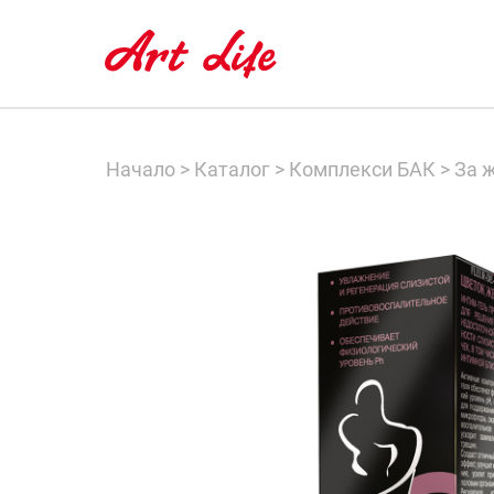
Начало
>
Каталог
>
Комплекси БАК
>
За 