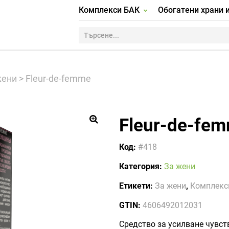
Комплекси БАК
Обогатени храни 
жени
>
Fleur-de-femme
Fleur-de-fe
🔍
Код:
#418
Категория:
За жени
Етикети:
За жени
,
Комплекс
GTIN:
4606492012031
Средство за усилване чувст