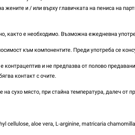
а жените и / или върху главичката на пениса на пар
но, както е необходимо. Възможна ежедневна употр
симост към компонентите. Преди употреба се консу
 е контрацептив и не предпазва от полово предавани
бягва контакт с очите.
 на сухо място, при стайна температура, далеч от п
yl cellulose, aloe vera, L-arginine, matricaria chamomilla 