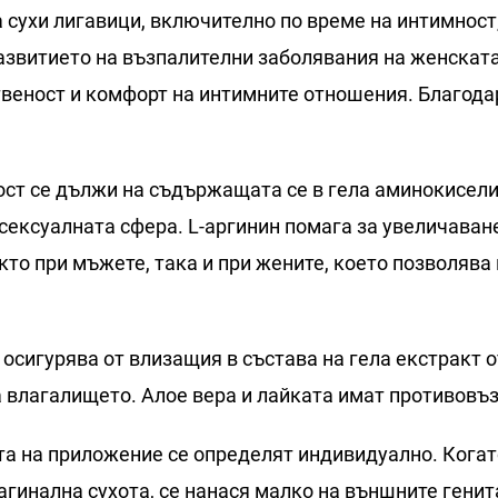
 сухи лигавици, включително по време на интимнос
азвитието на възпалителни заболявания на женската
веност и комфорт на интимните отношения. Благодар
ст се дължи на съдържащата се в гела аминокиселин
сексуалната сфера. L-аргинин помага за увеличаван
кто при мъжете, така и при жените, което позволява 
осигурява от влизащия в състава на гела екстракт о
влагалището. Алое вера и лайката имат противовъ
а на приложение се определят индивидуално. Когато
агинална сухота, се нанася малко на външните генит