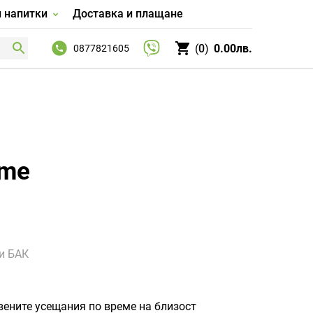
и напитки
Доставка и плащане
0
0.00лв.
0877821605
mme
и БАК
вените усещания по време на близост