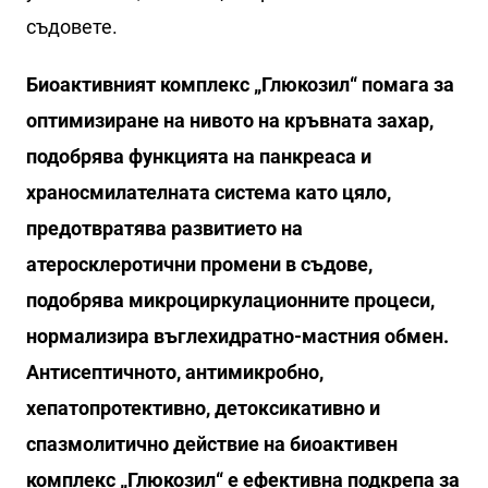
съдовете.
Биоактивният комплекс „Глюкозил“ помага за
оптимизиране на нивото на кръвната захар,
подобрява функцията на панкреаса и
храносмилателната система като цяло,
предотвратява развитието на
атеросклеротични промени в съдове,
подобрява микроциркулационните процеси,
нормализира въглехидратно-мастния обмен.
Антисептичното, антимикробно,
хепатопротективно, детоксикативно и
спазмолитично действие на биоактивен
комплекс „Глюкозил“ е ефективна подкрепа за