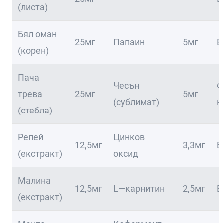
(листа)
Бял оман
25мг
Папаин
5мг
В
(корен)
Пача
Чесън
Ф
трева
25мг
5мг
(сублимат)
к
(стебла)
Репей
Цинков
12,5мг
3,3мг
Б
(екстракт)
оксид
Малина
12,5мг
L—карнитин
2,5мг
В
(екстракт)