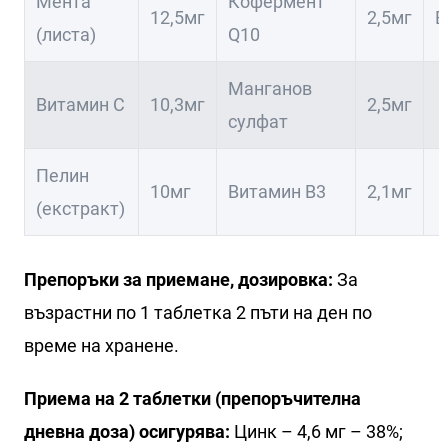
Мента
Кофермент
12,5мг
2,5мг
В
(листа)
Q10
Манганов
Витамин С
10,3мг
2,5мг
сулфат
Пелин
10мг
Витамин В3
2,1мг
(екстракт)
Препоръки за приемане, дозировка:
За
възрастни по 1 таблетка 2 пъти на ден по
време на хранене.
Приема на 2 таблетки (препоръчителна
дневна доза) осигурява:
Цинк – 4,6 мг – 38%;