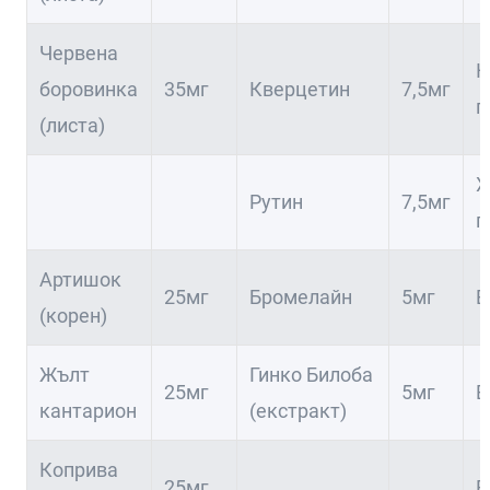
Червена
К
боровинка
35мг
Кверцетин
7,5мг
п
(листа)
Х
Рутин
7,5мг
п
Артишок
25мг
Бромелайн
5мг
В
(корен)
Жълт
Гинко Билоба
25мг
5мг
В
кантарион
(екстракт)
Коприва
25мг
В