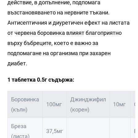
действие, в допълнение, подпомага
възстановяването на нервните тъкани.
Антисептичния и диуретичен ефект на листата
от червена боровинка влияят благоприятно
върху бъбреците, което е важно за
подпомагане на организма при захарен
диабет.
1 таблетка 0.5г съдържа:
Боровинка
Джинджифил
100мг
10мг
О
(кълн)
(корен)
Бреза
37,5мг
В
(листа)