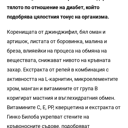
тялото по отношение на диабет, който
подобрява цялостния тонус на организма.
Коренищата от джинджифил, бял оман и
артишок, листата от боровинка, малина и
бреза, влияейки на процеса на обмяна на
веществата, снижават нивото на кръвната
захар. Екстракта от репей в комбинация с
активността на L-карнитин, микроелементите
хром, манган и витамините от група В
коригират мастния и въглехидратния обмен.
Витамините C, E, PP, кверцетина и екстракта от
Гинко Билоба укрепват стените на
кръвоносните съдове, подобряват