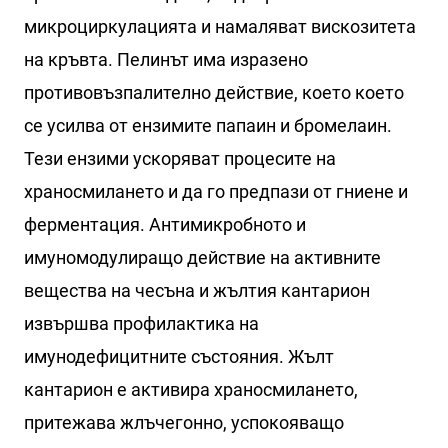
микроциркулацията и намаляват вискозитета
на кръвта. Пелинът има изразено
противовъзпалително действие, което което
се усилва от ензимите папаин и бромелаин.
Тези ензими ускоряват процесите на
храносмилането и да го предпази от гниене и
ферментация. Антимикробното и
имуномодулиращо действие на активните
вещества на чесъна и жълтия кантарион
извършва профилактика на
имунодефицитните състояния. Жълт
кантарион е активира храносмилането,
притежава жлъчегонно, успокояващо