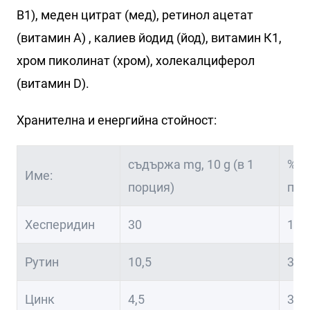
В1), меден цитрат (мед), ретинол ацетат
(витамин А) , калиев йодид (йод), витамин К1,
хром пиколинат (хром), холекалциферол
(витамин D).
Хранителна и енергийна стойност:
съдържа mg, 10 g (в 1
% о
Име:
порция)
пор
Хесперидин
30
152
Рутин
10,5
352
Цинк
4,5
301