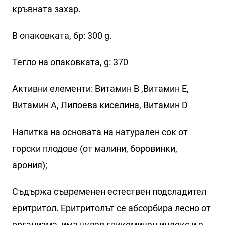
кръвната захар.
В опаковката, бр: 300 g.
Тегло на опаковката, g: 370
Активни елементи: Витамин B ,Витамин E,
Витамин A, Липоева киселина, Витамин D
Напитка на основата на натурален сок от
горски плодове (от малини, боровинки,
арония);
Съдържа съвременен естествен подсладител
еритритол. Еритритолът се абсорбира лесно от
организма, има нулев гликемичен индекс и е