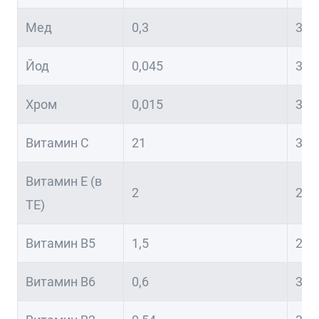
Мед
0,3
302
Йод
0,045
301
Хром
0,015
302
Витамин С
21
351
Витамин Е (в
2
201
TE)
Витамин В5
1,5
251
Витамин В6
0,6
301