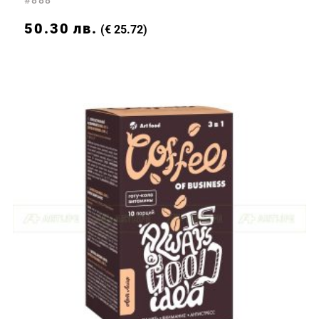
50.30
лв.
(€ 25.72)