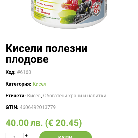
Кисели полезни
плодове
Код:
#6160
Категория:
Кисел
Етикети:
Кисел
,
Обогатени храни и напитки
GTIN:
4606492013779
40.00
лв.
(€ 20.45)
КУПИ