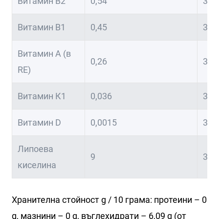
Витамин В2
0,54
33,
Витамин В1
0,45
321
Витамин А (в
0,26
32,
RE)
Витамин К1
0,036
302
Витамин D
0,0015
301
Липоева
9
302
киселина
Хранителна стойност g / 10 грама: протеини – 0
g, мазнини – 0 g, въглехидрати – 6,09 g (от