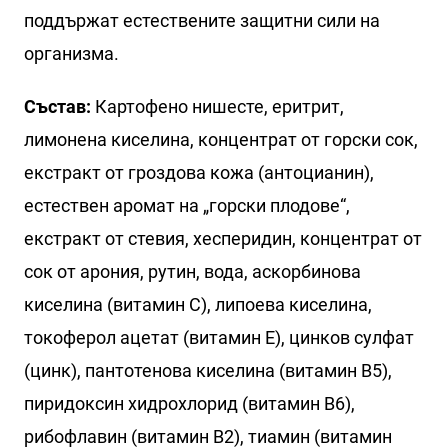
поддържат естествените защитни сили на
организма.
Състав:
Картофено нишесте, еритрит,
лимонена киселина, концентрат от горски сок,
екстракт от гроздова кожа (антоцианин),
естествен аромат на „горски плодове“,
екстракт от стевия, хесперидин, концентрат от
сок от арония, рутин, вода, аскорбинова
киселина (витамин С), липоева киселина,
токоферол ацетат (витамин Е), цинков сулфат
(цинк), пантотенова киселина (витамин В5),
пиридоксин хидрохлорид (витамин В6),
рибофлавин (витамин В2), тиамин (витамин