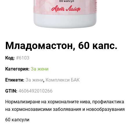
Младомастон, 60 капс.
Код:
#6103
Категория:
За жени
Етикети:
За жени
,
Комплекси БАК
GTIN:
4606492010266
Нормализиране на хормоналните нива, профилактика
на хормонозависими заболявания и новообразувания
60 капсули