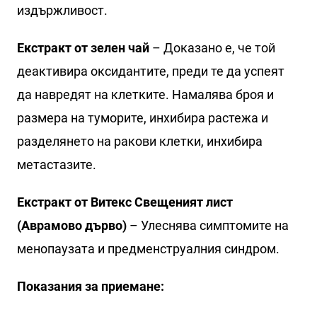
издържливост.
Екстракт от зелен чай
– Доказано е, че той
деактивира оксидантите, преди те да успеят
да навредят на клетките. Намалява броя и
размера на туморите, инхибира растежа и
разделянето на ракови клетки, инхибира
метастазите.
Екстракт от Витекс Свещеният лист
(Аврамово дърво)
– Улеснява симптомите на
менопаузата и предменструалния синдром.
Показания за приемане: