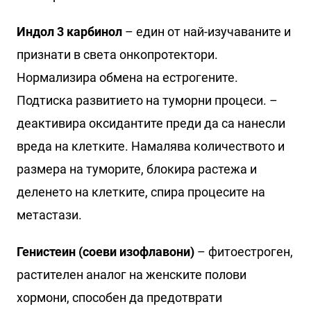
Индол 3 карбинол
– един от най-изучаваните и
признати в света онкопротектори.
Нормализира обмена на естрогените.
Подтиска развитието на туморни процеси. –
деактивира оксидантите преди да са нанесли
вреда на клетките. Намалява количеството и
размера на туморите, блокира растежа и
деленето на клетките, спира процесите на
метастази.
Генистеин (соеви изофлавони)
– фитоестроген,
растителен аналог на женските полови
хормони, способен да предотврати