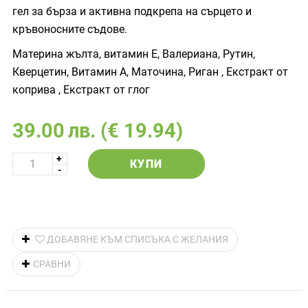
гел за бърза и активна подкрепа на сърцето и
кръвоносните съдове.
Материна жълта, витамин Е, Валериана, Рутин,
Кверцетин, Витамин А, Маточина, Риган , Екстракт от
коприва , Екстракт от глог
39.00
лв.
(€ 19.94)
КУПИ
ДОБАВЯНЕ КЪМ СПИСЪКА С ЖЕЛАНИЯ
СРАВНИ