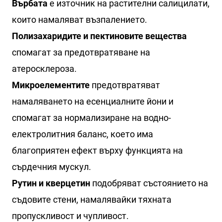
Върбата
е източник на растителни салицилати,
които намаляват възпалението.
Полизахаридите и пектиновите вещества
спомагат за предотвратяване на
атеросклероза.
Микроелементите
предотвратяват
намаляването на есенциалните йони и
спомагат за нормализиране на водно-
електролитния баланс, което има
благоприятен ефект върху функцията на
сърдечния мускул.
Рутин и кверцетин
подобряват състоянието на
съдовите стени, намалявайки тяхната
пропускливост и чупливост.