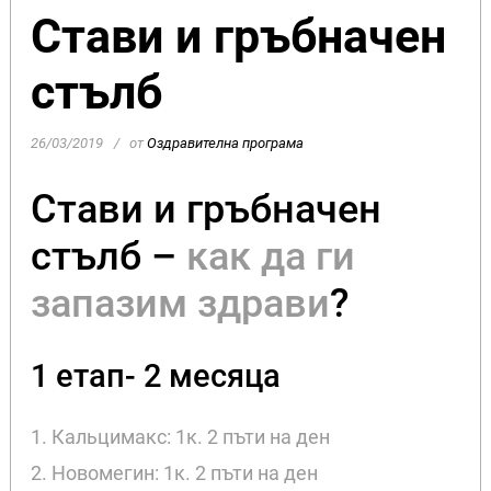
Стави и гръбначен
стълб
26/03/2019
от
Оздравителна програма
Стави и гръбначен
стълб –
как да ги
запазим здрави
?
1 етап- 2 месяца
1. Кальцимакс: 1к. 2 пъти на ден
2. Новомегин: 1к. 2 пъти на ден