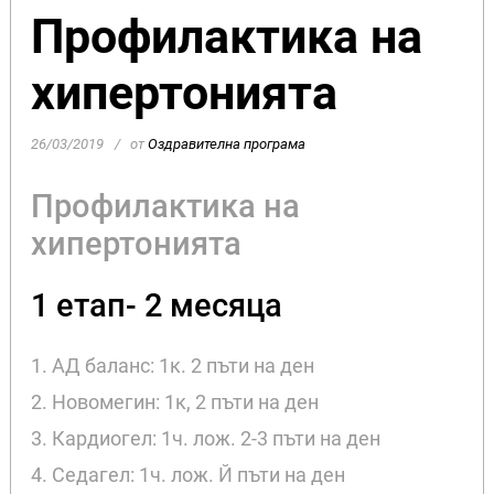
Профилактика на
хипертонията
26/03/2019
от
Оздравителна програма
Профилактика на
хипертонията
1 етап- 2 месяца
1. АД баланс: 1к. 2 пъти на ден
2. Новомегин: 1к, 2 пъти на ден
3. Кардиогел: 1ч. лож. 2-3 пъти на ден
4. Седагел: 1ч. лож. Й пъти на ден